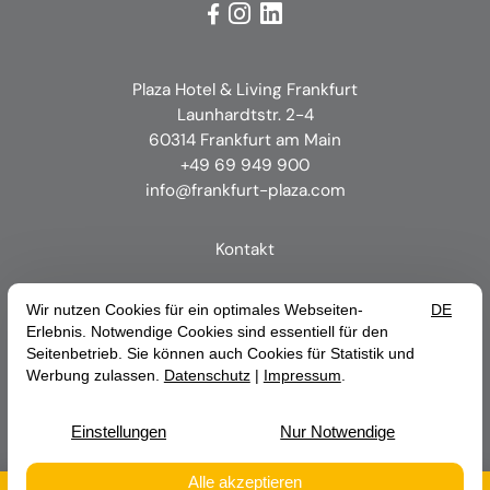



Plaza Hotel & Living Frankfurt
Launhardtstr. 2-4
60314 Frankfurt am Main
+49 69 949 900
info@frankfurt-plaza.com
Kontakt
Impressum
Datenschutz
Erklärung zur Barrierefreiheit
AGB
© 2026 Plaza Hotel & Living Frankfurt — Site by
prointernet